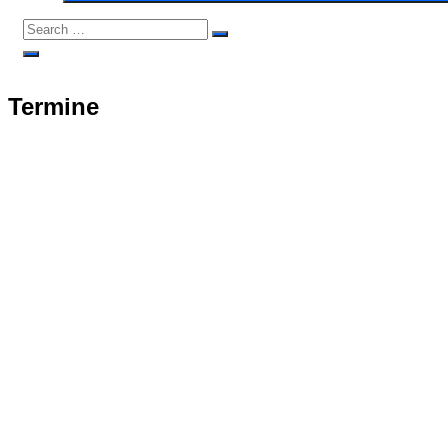
Search
Search
for:
Open
Search
Termine