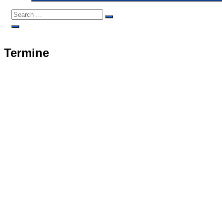
Search
Search
for:
Open
Search
Termine