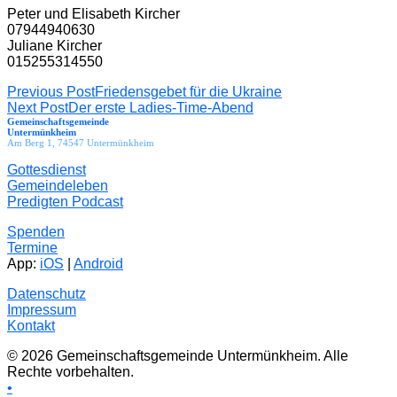
Peter und Elisabeth Kircher
07944940630
Juliane Kircher
015255314550
Beitragsnavigation
Previous Post
Friedensgebet für die Ukraine
Next Post
Der erste Ladies-Time-Abend
Gemeinschaftsgemeinde
Untermünkheim
Am Berg 1, 74547 Untermünkheim
Gottesdienst
Gemeindeleben
Predigten Podcast
Spenden
Termine
App:
iOS
|
Android
Datenschutz
Impressum
Kontakt
© 2026 Gemeinschaftsgemeinde Untermünkheim. Alle
Rechte vorbehalten.
•