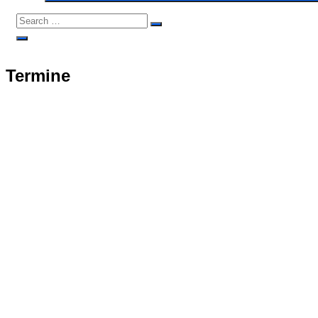
Search
Search
for:
Open
Search
Termine